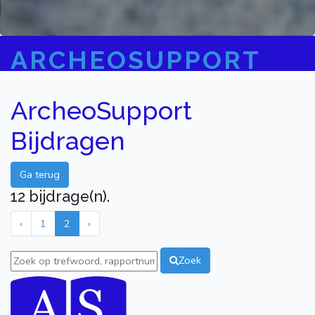
ARCHEOSUPPORT
ArcheoSupport
Bijdragen
Ga terug
12 bijdrage(n).
‹
1
2
›
Zoek