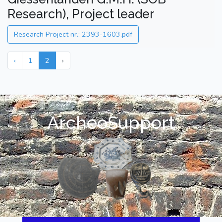
Research), Project leader
Research Project nr.: 2393-1603.pdf
‹
1
2
›
ArcheoSupport