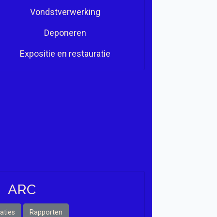
Vondstverwerking
Deponeren
Expositie en restauratie
ARC
aties
Rapporten