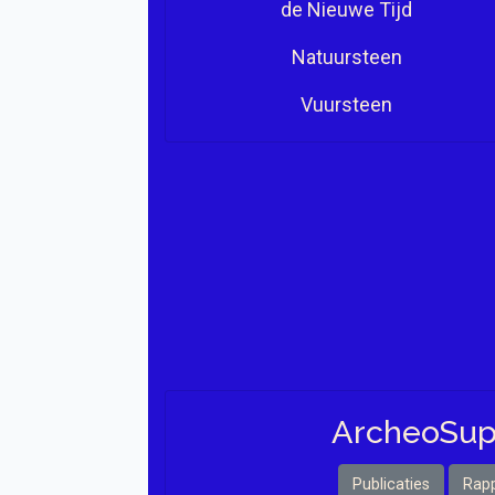
de Nieuwe Tijd
Natuursteen
Vuursteen
Archeo Sup
Publicaties
Rap