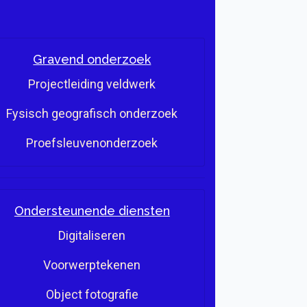
Gravend onderzoek
Projectleiding veldwerk
Fysisch geografisch onderzoek
Proefsleuvenonderzoek
Ondersteunende diensten
Digitaliseren
Voorwerptekenen
Object fotografie