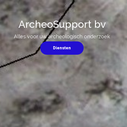
ArcheoSupport bv
Alles voor uw archeologisch onderzoek
Diensten