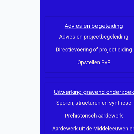
Advies en begeleiding
Advies en projectbegeleiding
Directievoering of projectleiding
Opstellen PvE
Uitwerking gravend onderzoek
Sporen, structuren en synthese
Prehistorisch aardewerk
Aardewerk uit de Middeleeuwen e