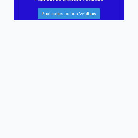
Publicaties Joshua Veldhuis
Publicaties Frits Vrede
Publicaties Frits Vrede
Publicaties Tonko Ufkes
Publicaties Tonko Ufkes
Publicaties Marcella Blom
Publicaties Marcella Blom