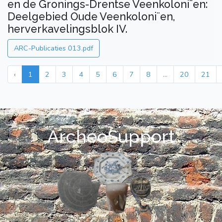
en de Gronings-Drentse Veenkoloni¨en:
Deelgebied Oude Veenkoloni¨en,
herverkavelingsblok IV.
ARC-Publicaties 013.pdf
‹
1
2
3
4
5
6
7
8
...
20
21
ArcheoSupport