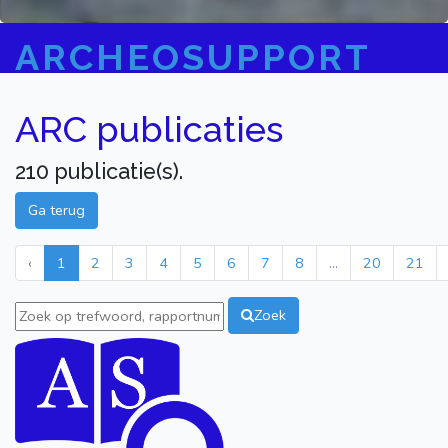
ARCHEOSUPPORT
ARC publicaties
210 publicatie(s).
Ga terug
‹
1
2
3
4
5
6
7
8
...
20
21
Zoek