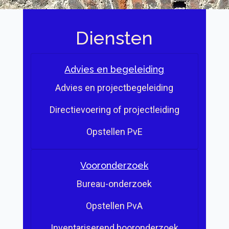
Diensten
Advies en begeleiding
Advies en projectbegeleiding
Directievoering of projectleiding
Opstellen PvE
Vooronderzoek
Bureau-onderzoek
Opstellen PvA
Inventariserend booronderzoek