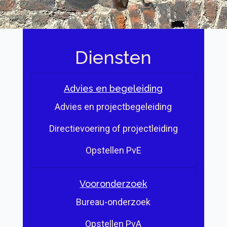
Diensten
Advies en begeleiding
Advies en projectbegeleiding
Directievoering of projectleiding
Opstellen PvE
Vooronderzoek
Bureau-onderzoek
Opstellen PvA