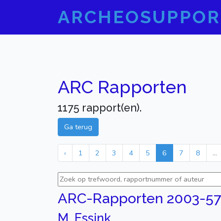
ARCHEOSUPPOR
ARC Rapporten
1175 rapport(en).
Ga terug
‹
1
2
3
4
5
6
7
8
...
ARC-Rapporten 2003-57
M. Essink