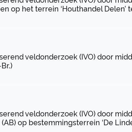
iserend veldonderzoek (IVO) door midd
 op het terrein ‘Houthandel Delen’ te
2
iserend veldonderzoek (IVO) door midd
Br.)
3
iserend veldonderzoek (IVO) door mid
 (AB) op bestemmingsterrein ‘De Lind