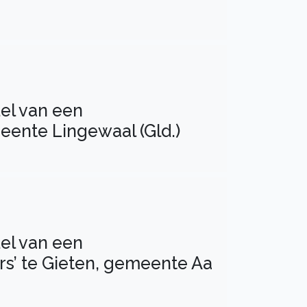
el van een
ente Lingewaal (Gld.)
el van een
rs’ te Gieten, gemeente Aa