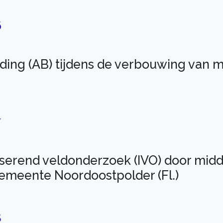
6
ding (AB) tijdens de verbouwing van 
7
iserend veldonderzoek (IVO) door mi
gemeente Noordoostpolder (Fl.)
8