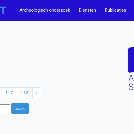
T
Archeologisch onderzoek
Diensten
Publicaties
117
118
›
Zoek