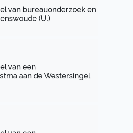
del van bureauonderzoek en
Renswoude (U.)
el van een
stma aan de Westersingel