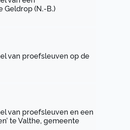
el van een
 Geldrop (N.-B.)
el van proefsleuven op de
del van proefsleuven en een
en’ te Valthe, gemeente