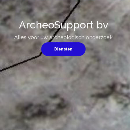
ArcheoSupport bv
Alles voor uw archeologisch onderzoek
Diensten