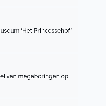
museum ‘Het Princessehof’
ddel van megaboringen op