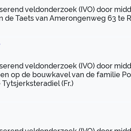
iserend veldonderzoek (IVO) door mid
an de Taets van Amerongenweg 63 te 
8
iserend veldonderzoek (IVO) door midd
n op de bouwkavel van de familie Po
tsjerksteradiel (Fr.)