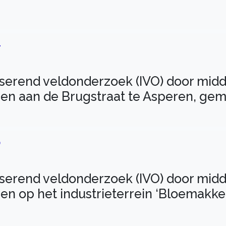
4
iserend veldonderzoek (IVO) door midd
n aan de Brugstraat te Asperen, geme
5
iserend veldonderzoek (IVO) door midd
n op het industrieterrein ‘Bloemakke